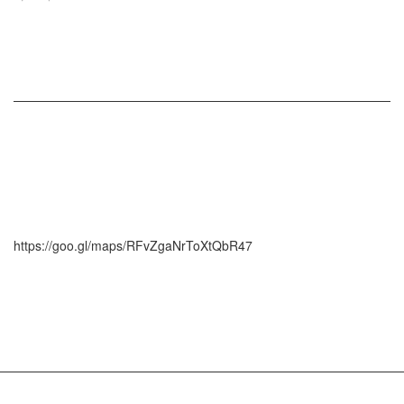
Bản Đồ
https://goo.gl/maps/RFvZgaNrToXtQbR47