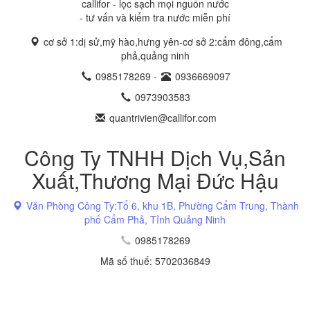
callifor - lọc sạch mọi nguồn nước
- tư vấn và kiểm tra nước miễn phí
cơ sở 1:dị sử,mỹ hào,hưng yên-cơ sở 2:cẩm đông,cẩm
phả,quảng ninh
0985178269
-
0936669097
0973903583
quantrivien@callifor.com
Công Ty TNHH Dịch Vụ,Sản
Xuất,Thương Mại Đức Hậu
Văn Phòng Công Ty:Tổ 6, khu 1B, Phường Cẩm Trung, Thành
phố Cẩm Phả, Tỉnh Quảng Ninh
0985178269
Mã số thuế: 5702036849