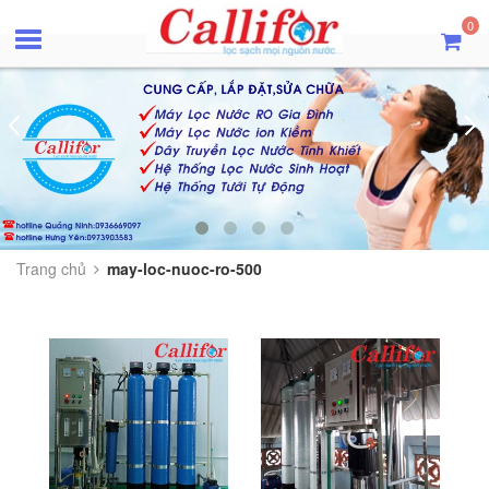
0
Trang chủ
may-loc-nuoc-ro-500