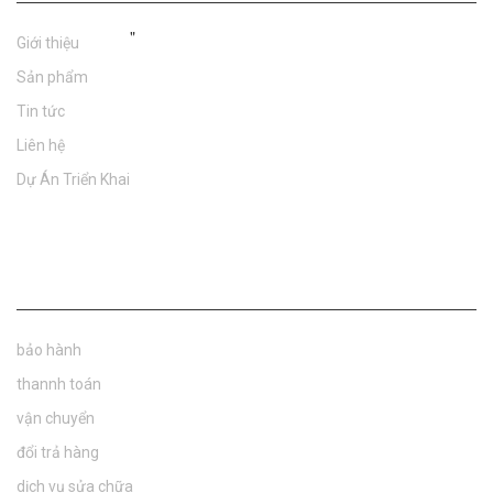
"
Giới thiệu
Sản phẩm
Tin tức
Liên hệ
Dự Án Triển Khai
Chính Sách
bảo hành
thannh toán
vận chuyển
đổi trả hàng
dịch vụ sửa chữa