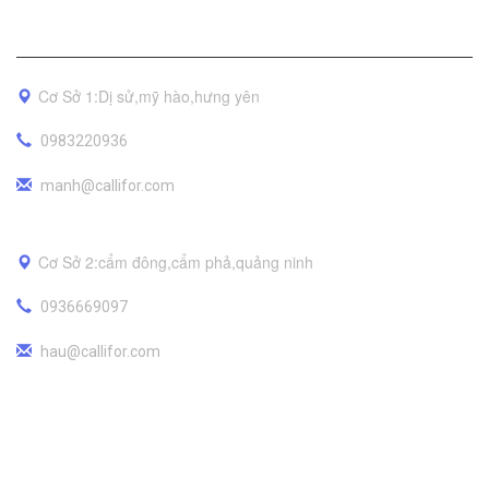
Địa Chỉ
Cơ Sở 1:Dị sử,mỹ hào,hưng yên
0983220936
manh@callifor.com
Cơ Sở 2:cẩm đông,cẩm phả,quảng ninh
0936669097
hau@callifor.com
Trang Chủ