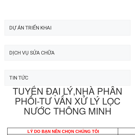
DỰ ÁN TRIỂN KHAI
DỊCH VỤ SỬA CHỮA
TIN TỨC
TUYỂN ĐẠI LÝ,NHÀ PHÂN
PHỐI-TƯ VẤN XỬ LÝ LỌC
NƯỚC THÔNG MINH
LÝ DO BẠN NÊN CHỌN CHÚNG TÔI