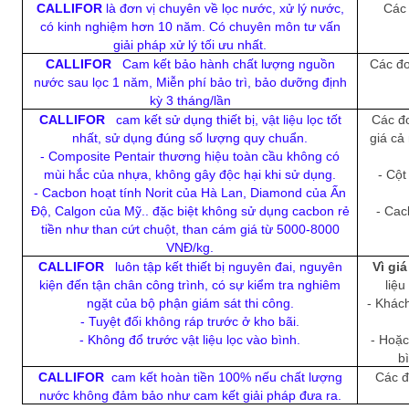
CALLIFOR
là đơn vị chuyên về lọc nước, xử lý nước,
Các 
có kinh nghiệm hơn 10 năm. Có chuyên môn tư vấn
giải pháp xử lý tối ưu nhất.
CALLIFOR
Cam kết bảo hành chất lượng nguồn
Các đơ
nước sau lọc 1 năm, Miễn phí bảo trì, bảo dưỡng định
kỳ 3 tháng/lần
CALLIFOR
cam kết sử dụng thiết bị, vật liệu lọc tốt
Các đơ
nhất, sử dụng đúng số lượng quy chuẩn.
giá cả
- Composite Pentair thương hiệu toàn cầu không có
mùi hắc của nhựa, không gây độc hại khi sử dụng.
- Cột
- Cacbon hoạt tính Norit của Hà Lan, Diamond của Ấn
Độ, Calgon của Mỹ.. đặc biệt không sử dụng cacbon rẻ
- Cac
tiền như than cứt chuột, than cám giá từ 5000-8000
VNĐ/kg.
CALLIFOR
luôn tập kết thiết bị nguyên đai, nguyên
Vì giá
kiện đến tận chân công trình, có sự kiểm tra nghiêm
liệu
ngặt của bộ phận giám sát thi công.
- Khác
- Tuyệt đối không ráp trước ở kho bãi.
- Không đổ trước vật liệu lọc vào bình.
- Hoặc
b
CALLIFOR
cam kết hoàn tiền 100% nếu chất lượng
Các đ
nước không đảm bảo như cam kết giải pháp đưa ra.