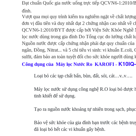
Đạt chuẩn Quốc gia nước uống trực tiếp QCVN6-1:2010/B
đình.
Vượt qua mọi quy trình kiểm tra nghiêm ngặt về chất lượng 
đơn vị đầu tiên và duy nhất đạt 2 chứng nhận cao nhất về
QCVN6-1:2010/BYT được cấp bởi Viện Sức Khỏe Nghề Ng
lọc nước dùng trong gia đình Do Tổng cục đo lường chất
Nguồn nước được cấp chứng nhận phải đạt quy chuẩn của B
ngân, Đồng, Nitrat... và 5 chỉ tiêu vi sinh: vi khuẩn E.col
sulfit, đảm bảo an toàn tuyệt đối cho sức khỏe người dùng k
K10IQ-
Công dụng của
Máy lọc Nước Ro
KAROFI -
Loại bỏ các tạp chất bẩn, bùn, đất, sỏi, cát…v..v….
Máy lọc nước sử dụng công nghệ R.O loại bỏ được h
tinh khiết để sử dụng.
Tạo ra nguồn nước khoáng tự nhiên trong sạch, phụ
Bảo vệ sức khỏe của gia đình bạn trước các bệnh tr
đã loại bỏ hết các vi khuẩn gây bệnh.