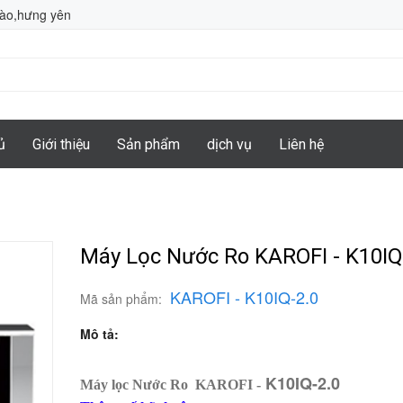
hào,hưng yên
ủ
Giới thiệu
Sản phẩm
dịch vụ
Liên hệ
Máy Lọc Nước Ro KAROFI - K10IQ
KAROFI -
K10IQ-2.0
Mã sản phẩm:
Mô tả:
K10IQ-2.0
Máy lọc Nước Ro KAROFI -