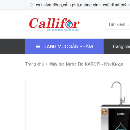
cs1:cẩm đông,cẩm phả,quảng ninh_cs2:dị sử,mỹ 
DANH MỤC SẢN PHẨM
Trang ch
Trang chủ
Máy lọc Nước Ro KAROFI - K10IQ-2.0