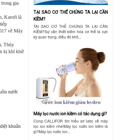
trong gia
TẠI SAO CƠ THỂ CHÚNG TA LẠI CẦN
, Karofi là
KIỀM?
tiếp
TẠI SAO CƠ THỂ CHÚNG TA LẠI CẦN
017 về Máy
KIỀM?Sự cần thiết kiềm hóa cơ thể là cực
kỳ quan trọng, điều đó khô...
a, Thủy
ẩn kị khí khử
guồn nước
Máy lọc nước ion kiềm có tác dụng gì?
Cùng CALLIFOR tìm hiểu sơ lược về máy
 diệt khuẩn
lọc ion kiềm nhé!Máy lọc nước ion kiềm là
gì?Máy lọc nước ion...