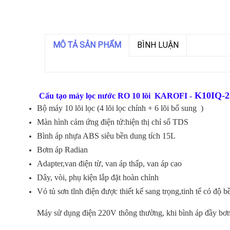
MÔ TẢ SẢN PHẨM
BÌNH LUẬN
K10IQ-2
Cấu tạo máy lọc nước RO 10 lõi
KAROFI -
Bộ máy 10 lõi lọc (4 lõi lọc chính + 6 lõi bổ sung )
Màn hình cảm ứng điện tử:hiện thị chỉ số TDS
Bình áp nhựa ABS siêu bền dung tích 15L
Bơm áp Radian
Adapter,van điện từ, van áp thấp, van áp cao
Dây, vòi, phụ kiện lắp đặt hoàn chỉnh
Vỏ tủ sơn tĩnh điện được thiết kế sang trọng,tinh tế có độ 
Máy sử dụng điện 220V thông thường, khi bình áp đầy bơm s