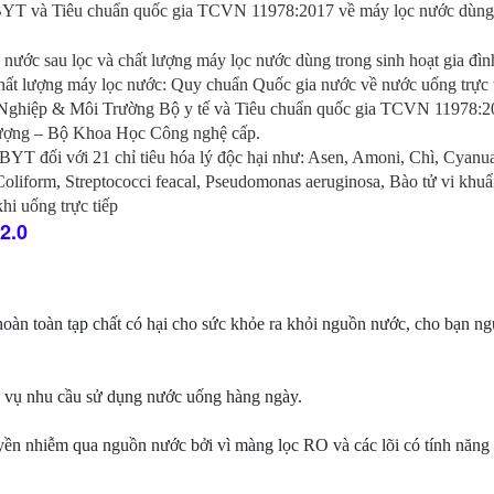
YT và Tiêu chuẩn quốc gia TCVN 11978:2017 về máy lọc nước dùng 
nước sau lọc và chất lượng máy lọc nước dùng trong sinh hoạt gia đình
 chất lượng máy lọc nước: Quy chuẩn Quốc gia nước về nước uống trực 
hiệp & Môi Trường Bộ y tế và Tiêu chuẩn quốc gia TCVN 11978:2
 lượng – Bộ Khoa Học Công nghệ cấp.
YT đối với 21 chỉ tiêu hóa lý độc hại như: Asen, Amoni, Chì, Cyanu
i, Coliform, Streptococci feacal, Pseudomonas aeruginosa, Bào tử vi khu
hi uống trực tiếp
2.0
oàn toàn tạp chất có hại cho sức khỏe ra khỏi nguồn nước, cho bạn n
c vụ nhu cầu sử dụng nước uống hàng ngày.
uyền nhiễm qua nguồn nước bởi vì màng lọc RO và các lõi có tính năng