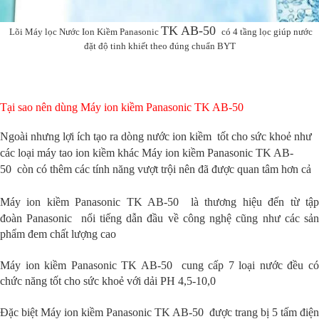
TK AB-50
Lõi
Máy lọc Nước Ion Kiềm Panasonic
có 4 tầng lọc giúp nước
đặt độ tinh khiết theo đúng chuẩn BYT
Tại sao nên dùng
Máy ion kiềm Panasonic TK AB-50
Ngoài nhưng lợi ích tạo ra dòng nước ion kiềm tốt cho sức khoẻ như
các loại máy tao ion kiềm khác
Máy ion kiềm Panasonic
TK AB-
50
còn có thêm các tính năng vượt trội nên đã được quan tâm hơn cả
Máy ion kiềm Panasonic
TK AB-50
là thương hiệu đến từ tậ
đoàn
Panasonic
nổi tiếng dẫn đầu về công nghệ cũng như các sả
phẩm đem chất lượng cao
Máy ion kiềm Panasonic
TK AB-50
c
ung cấp 7 loại nước đều c
chức năng tốt cho sức khoẻ với dải PH 4,5-10,0
Đặc biệt
Máy ion kiềm Panasonic
TK AB-50
được trang bị 5 tấm điện