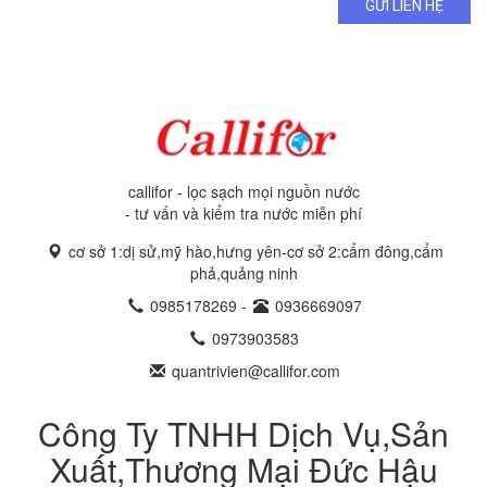
GỬI LIÊN HỆ
callifor - lọc sạch mọi nguồn nước
- tư vấn và kiểm tra nước miễn phí
cơ sở 1:dị sử,mỹ hào,hưng yên-cơ sở 2:cẩm đông,cẩm
phả,quảng ninh
0985178269
-
0936669097
0973903583
quantrivien@callifor.com
Công Ty TNHH Dịch Vụ,Sản
Xuất,Thương Mại Đức Hậu