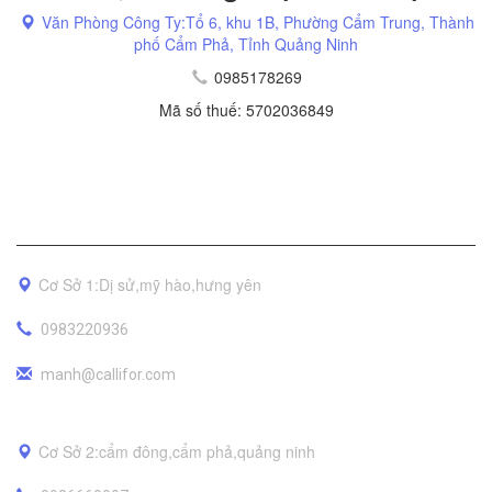
Văn Phòng Công Ty:Tổ 6, khu 1B, Phường Cẩm Trung, Thành
phố Cẩm Phả, Tỉnh Quảng Ninh
0985178269
Mã số thuế: 5702036849
Địa Chỉ
Cơ Sở 1:Dị sử,mỹ hào,hưng yên
0983220936
manh@callifor.com
Cơ Sở 2:cẩm đông,cẩm phả,quảng ninh