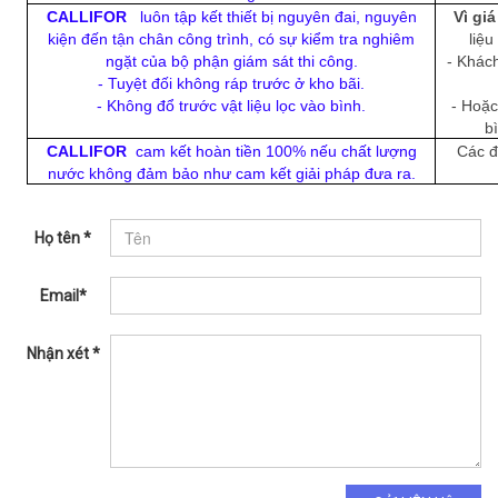
CALLIFOR
luôn tập kết thiết bị nguyên đai, nguyên
Vì giá
kiện đến tận chân công trình, có sự kiểm tra nghiêm
liệu
ngặt của bộ phận giám sát thi công.
- Khác
- Tuyệt đối không ráp trước ở kho bãi.
- Không đổ trước vật liệu lọc vào bình.
- Hoặc
b
CALLIFOR
cam kết hoàn tiền 100% nếu chất lượng
Các đ
nước không đảm bảo như cam kết giải pháp đưa ra.
Họ tên *
Email*
Nhận xét *