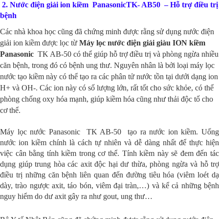
2.
Nước điện giải ion kiềm Panasonic
TK- AB50
– Hỗ trợ điều trị
bệnh
Các nhà khoa học cũng đã chứng minh được rằng sử dụng nước điện
giải ion kiềm được lọc từ
Máy lọc nước điện giải giàu ION kiềm
Panasonic
TK AB-50 có thể giúp hỗ trợ điều trị và phòng ngừa nhiều
căn bệnh, trong đó có bệnh ung thư. Nguyên nhân là bởi loại máy lọc
nước tạo kiềm này có thể tạo ra các phân tử nước tồn tại dưới dạng ion
H+ và OH-. Các ion này có số lượng lớn, rất tốt cho sức khỏe, có thể
phòng chống oxy hóa mạnh, giúp kiềm hóa cũng như thải độc tố cho
cơ thể.
Máy lọc nước Panasonic
TK AB-50
tạo ra nước ion kiềm. Uốn
nước ion kiềm chính là cách tự nhiên và dễ dàng nhất để thực hiện
việc cân bằng tính kiềm trong cơ thể. Tính kiềm này sẽ đem đến tác
dụng giúp trung hòa các axit độc hại dư thừa, phòng ngừa và hỗ trợ
điều trị những căn bệnh liên quan đến đường tiêu hóa (viêm loét dạ
dày, trào ngược axit, táo bón, viêm đại tràn,…) và kể cả những bệnh
nguy hiểm do dư axit gây ra như gout, ung thư…