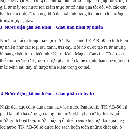
Bộ Y tế Nhật Bản cũng đã chứng minh được rằng sử dụng nước điện
giải từ máy lọc nước ion kiềm thực sự có hiệu quả tốt đối với các căn
bệnh mãn tính, đầy bụng, khó tiêu và tình trạng lên men bất thường
trong ruột, dạ dày.
3.
Nước điện giải ion kiềm – Giàu tính kiềm tự nhiên
Nước ion kiềm trong máy lọc nước Panasonic
TK AB-50
có tính kiềm
tự nhiên như các loại rau xanh, trái cây. Bởi nó được tạo ra từ những
khoáng chất từ tự nhiên như Natri, Kali, Magie, Canxi… Từ đó, cơ
thể con người sử dụng sẽ được phát triển khỏe mạnh, hạn chế nguy cơ
mắc bệnh tật, duy trì được tính kiềm trong cơ thể.
4.
Nước điện giải ion kiềm – Giàu phân tử hydro
Nhắc đến các công dụng của máy lọc nước Panasonic TK AB-50 thì
phải kể tới khả năng tạo ra nguồn nước giàu phân tử hydro. Nguồn
nước sinh hoạt hoặc nước máy bị ô nhiễm sau khi được lọc qua máy
lọc nước TK AB-50 sẽ được lọc sạch hoàn toàn những chất gây ô