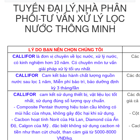
TUYỂN ĐẠI LÝ,NHÀ PHÂN
PHỐI-TƯ VẤN XỬ LÝ LỌC
NƯỚC THÔNG MINH
LÝ DO BẠN NÊN CHỌN CHÚNG TÔI
CALLIFOR
là đơn vị chuyên về lọc nước, xử lý nước,
Các 
có kinh nghiệm hơn 10 năm. Có chuyên môn tư vấn
giải pháp xử lý tối ưu nhất.
CALLIFOR
Cam kết bảo hành chất lượng nguồn
Các đơ
nước sau lọc 1 năm, Miễn phí bảo trì, bảo dưỡng định
kỳ 3 tháng/lần
CALLIFOR
cam kết sử dụng thiết bị, vật liệu lọc tốt
Các đơ
nhất, sử dụng đúng số lượng quy chuẩn.
giá cả
- Composite Pentair thương hiệu toàn cầu không có
mùi hắc của nhựa, không gây độc hại khi sử dụng.
- Cột
- Cacbon hoạt tính Norit của Hà Lan, Diamond của Ấn
Độ, Calgon của Mỹ.. đặc biệt không sử dụng cacbon rẻ
- Cac
tiền như than cứt chuột, than cám giá từ 5000-8000
VNĐ/kg.