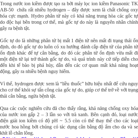
Trong nước ion kiềm được tạo ra bởi máy lọc ion kiềm Panasonic TK
AB-50 chứa rất nhiều hydrogen – đây được xem là chất chống oxy
hóa cực mạnh. Hydro phân tử này có khả năng trung hòa các gốc tự
do độc hại bên trong cơ thể, mà gốc tự do này là nguyên nhân chính
gây ra bệnh tật.
Gốc tự do là những phân tử bị mất 1 điện tử nên mất đi trạng thái ổn
định, do đó gốc tự do luôn có xu hướng đánh cắp điện tử của phân tử
ổn định khác để tự cân bằng, do đó các phân tử ổn định vừa mất đi
một điện tử lại trở thành gốc tự do, và quá trình này cứ tiếp diễn cho
đến khi tế bào bị phá hủy, dẫn đến các cơ quan mất khả năng hoạt
động, gây ra nhiều bệnh nguy hiểm.
Vì thế, hydrogen được xem là “liều thuốc” hữu hiệu nhất để cứu nguy
cho cơ thể khỏi sự tấn công của gốc tự do, giúp cơ thể trở về với trạng
thái cân bằng, ngừa bệnh tật.
Qua các cuộc nghiên cứu đã cho thấy rằng, khả năng chống oxy hóa
của nước ion gấp 2 – 3 lần so với trà xanh. Bên cạnh đó, loại nước
điện giải ion kiềm có độ pH ~ 5.5 còn có thể thay thế cho các loại
nước hoa hồng bởi chúng có tác dụng cân bằng độ ẩm cho da và se
khít lỗ chân lông.