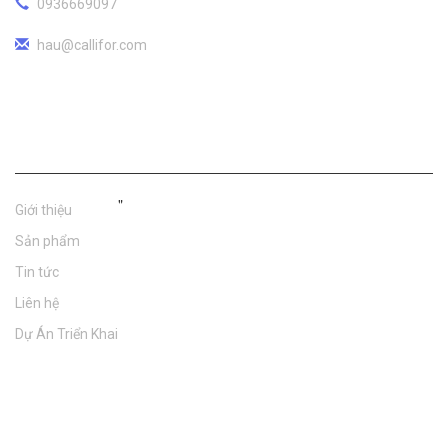
0936669097
hau@callifor.com
Trang Chủ
"
Giới thiệu
Sản phẩm
Tin tức
Liên hệ
Dự Án Triển Khai
Chính Sách