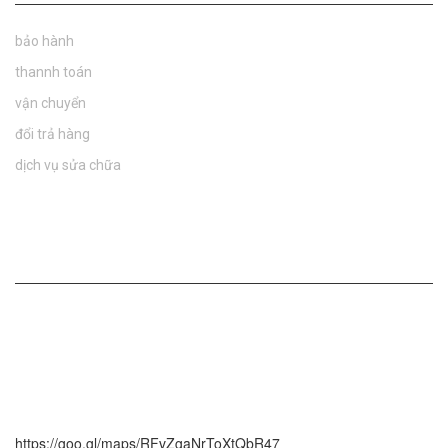
bảo hành
thannh toán
vận chuyển
đổi trả hàng
dịch vụ sửa chữa
Bản Đồ
https://goo.gl/maps/RFvZgaNrToXtQbR47