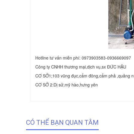
Hotline tư vấn miễn phí: 0973903583-0936669097
Công ty CNHH thương mại,dịch vụ,sx ĐỨC HẬU
CƠ SỞ1;103 vũng đục,cẩm đông,cẩm phả ,quảng n
CƠ SỞ 2:Dị sử,mỹ hào,hưng yên
CÓ THỂ BẠN QUAN TÂM