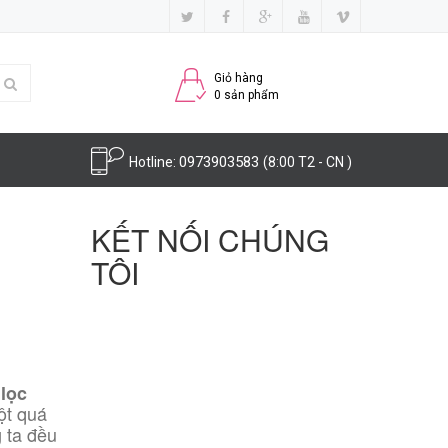
Giỏ hàng
0
sản phẩm
0973903583
Hotline:
(8:00 T2 - CN )
KẾT NỐI CHÚNG
TÔI
lọc
ột quá
g ta đều