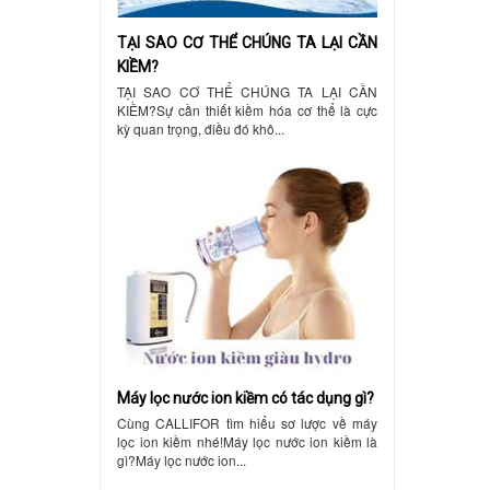
TẠI SAO CƠ THỂ CHÚNG TA LẠI CẦN
KIỀM?
TẠI SAO CƠ THỂ CHÚNG TA LẠI CẦN
KIỀM?Sự cần thiết kiềm hóa cơ thể là cực
kỳ quan trọng, điều đó khô...
Máy lọc nước ion kiềm có tác dụng gì?
Cùng CALLIFOR tìm hiểu sơ lược về máy
lọc ion kiềm nhé!Máy lọc nước ion kiềm là
gì?Máy lọc nước ion...