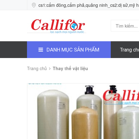
cs1:cẩm đông,cẩm phả,quảng ninh_cs2:dị sử,mỹ 
DANH MỤC SẢN PHẨM
Trang ch
Trang chủ
Thay thế vật liệu