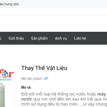
hào,hưng yên
ủ
Giới thiệu
Sản phẩm
dịch vụ
Liên hệ
Thay Thế Vật Liệu
Mã sản phẩm:
SP
Mô tả:
Đối với mỗi loại hệ thống lọc nước hoặc
máy 
quy mô nhỏ đến lớn sau khi trải qua m
nước
trình sử dụng đều bị hao mòn, ...vì vậy chún